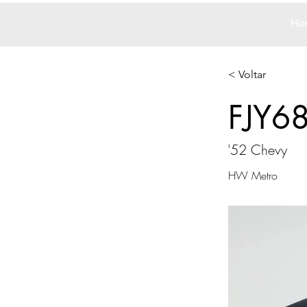
Ho
< Voltar
FJY6
'52 Chevy
HW Metro