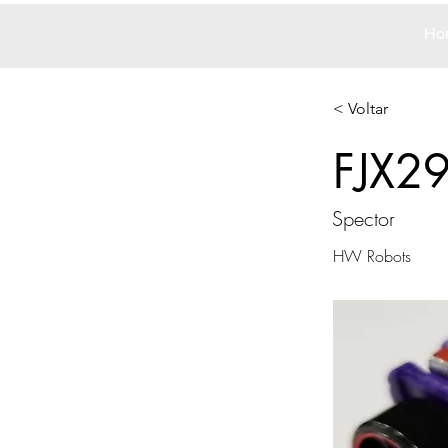
Ho
< Voltar
FJX2
Spector
HW Robots