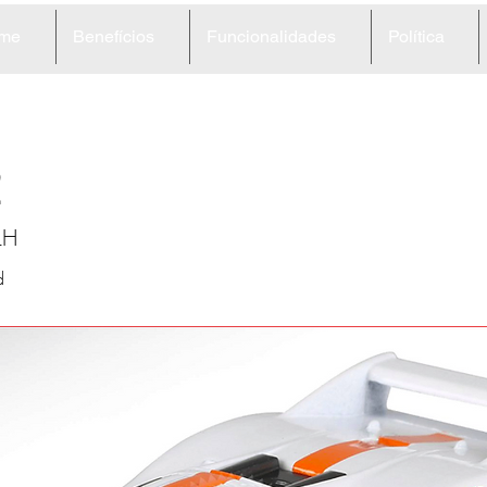
me
Benefícios
Funcionalidades
Política
2
LH
d