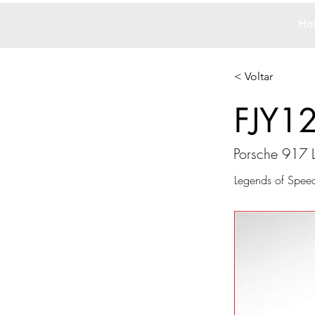
Ho
< Voltar
FJY1
Porsche 917 
Legends of Spee