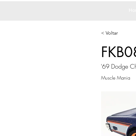
Ho
< Voltar
FKB0
'69 Dodge C
Muscle Mania