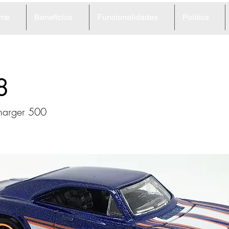
me
Benefícios
Funcionalidades
Política
8
harger 500