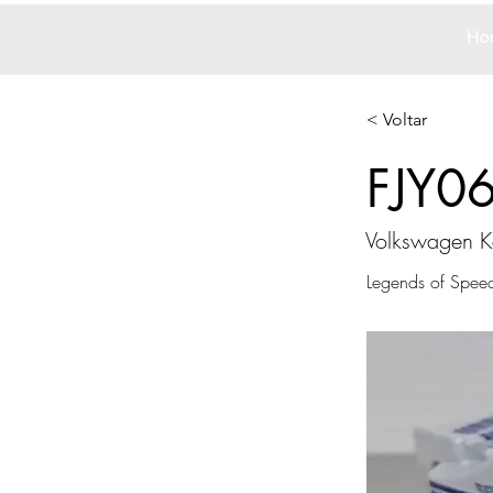
Ho
< Voltar
FJY0
Volkswagen K
Legends of Spee