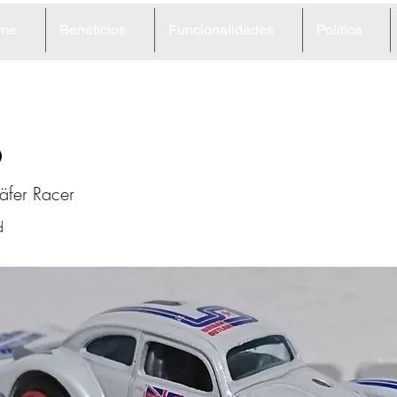
me
Benefícios
Funcionalidades
Política
6
äfer Racer
d