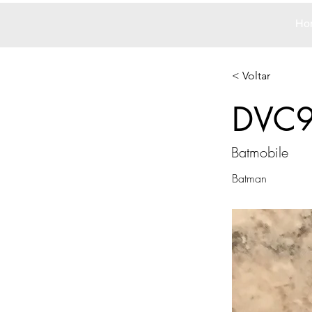
Ho
< Voltar
DVC
Batmobile
Batman