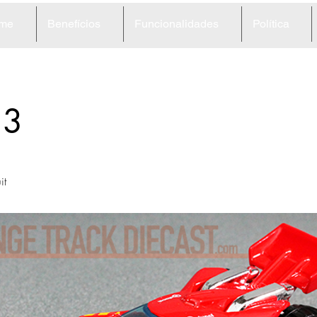
me
Benefícios
Funcionalidades
Política
13
it