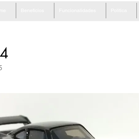
me
Benefícios
Funcionalidades
Política
4
5