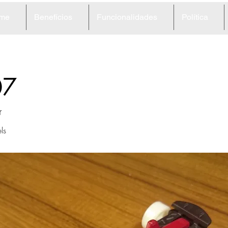
me
Benefícios
Funcionalidades
Política
07
r
ls