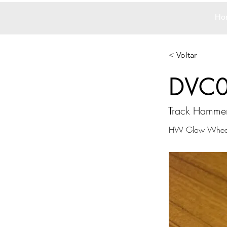
Ho
< Voltar
DVC
Track Hamme
HW Glow Whee