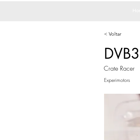
Ho
< Voltar
DVB3
Crate Racer
Experimotors