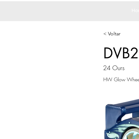
Ho
< Voltar
DVB2
24 Ours
HW Glow Whee