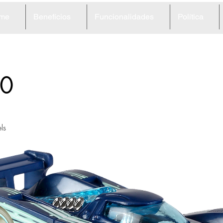
me
Benefícios
Funcionalidades
Política
0
ls