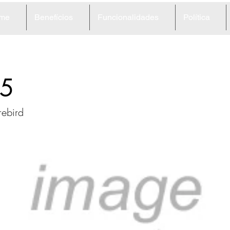
me
Benefícios
Funcionalidades
Política
5
rebird