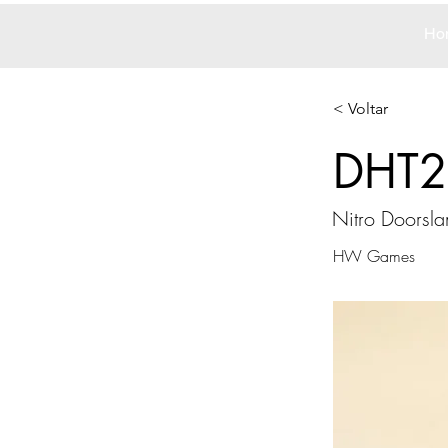
Ho
< Voltar
DHT2
Nitro Doorsl
HW Games