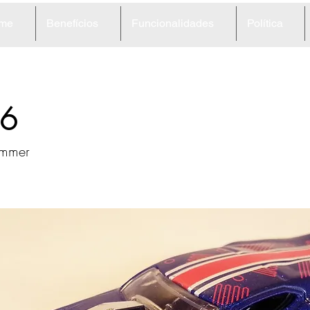
me
Benefícios
Funcionalidades
Política
6
ammer