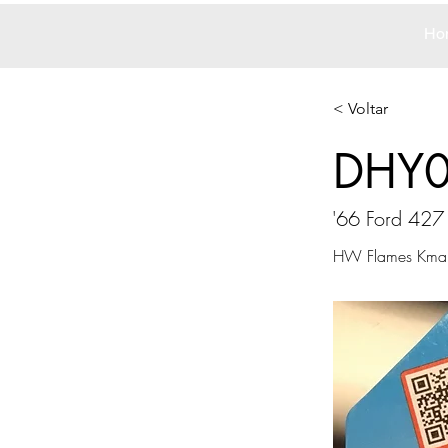
Ho
< Voltar
DHY
'66 Ford 427 
HW Flames Kmart