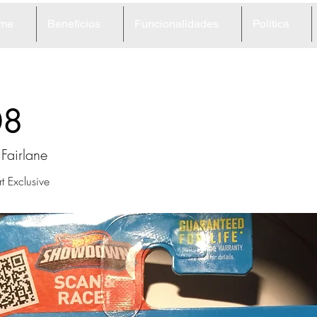
me
Benefícios
Funcionalidades
Política
08
Fairlane
 Exclusive