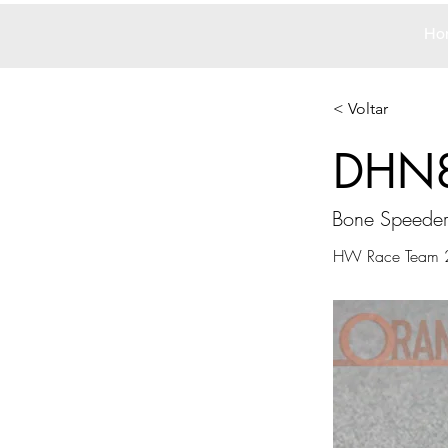
Ho
< Voltar
DHN
Bone Speede
HW Race Team 