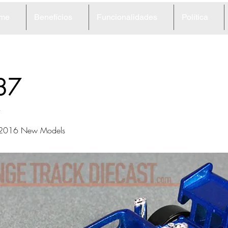
me
Benefícios
Funcionalidades
Política
87
r
2016 New Models