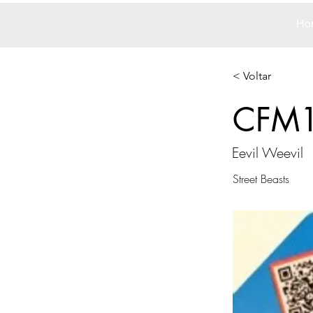
Ho
< Voltar
CFM
Eevil Weevil
Street Beasts