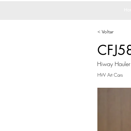
Ho
< Voltar
CFJ5
Hiway Hauler
HW Art Cars