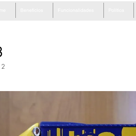
me
Benefícios
Funcionalidades
Política
8
 2