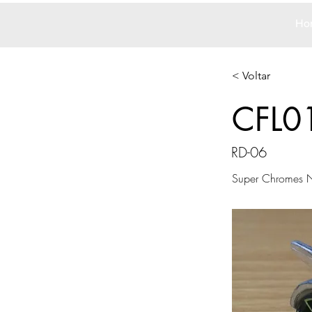
Ho
< Voltar
CFL0
RD-06
Super Chromes N