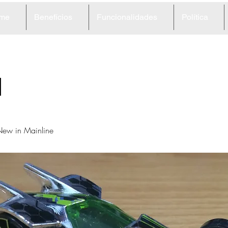
me
Benefícios
Funcionalidades
Política
1
ew in Mainline