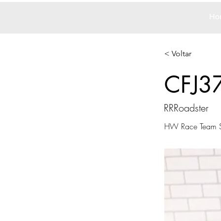
Ho
< Voltar
CFJ3
RRRoadster
HW Race Team Su