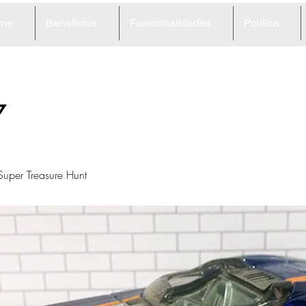
me
Benefícios
Funcionalidades
Política
7
per Treasure Hunt