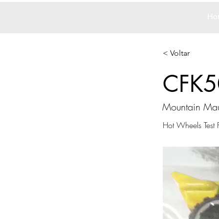
Ho
< Voltar
CFK5
Mountain Mau
Hot Wheels Test F