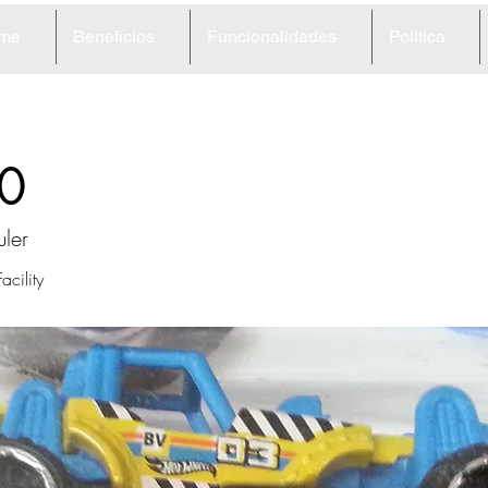
me
Benefícios
Funcionalidades
Política
0
ler
acility