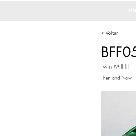
Ho
< Voltar
BFF0
Twin Mill III
Then and Now