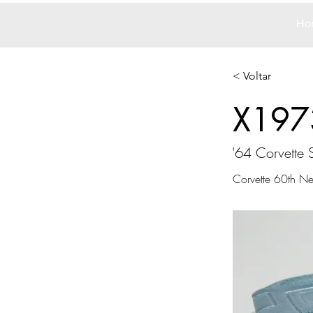
Ho
< Voltar
X197
'64 Corvette 
Corvette 60th Ne