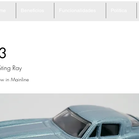
me
Benefícios
Funcionalidades
Política
3
Sting Ray
w in Mainline