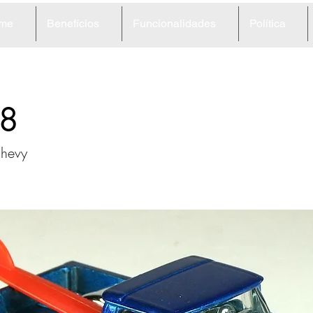
me
Benefícios
Funcionalidades
Política
8
Chevy