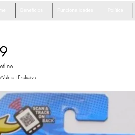
me
Benefícios
Funcionalidades
Política
9
etline
almart Exclusive