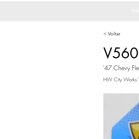
Ho
< Voltar
V560
'47 Chevy Fle
HW City Works W