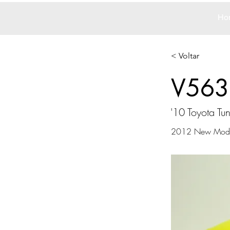
Ho
< Voltar
V563
'10 Toyota Tu
2012 New Mode