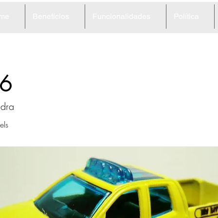
me
Benefícios
Funcionalidades
Política
6
ndra
ls