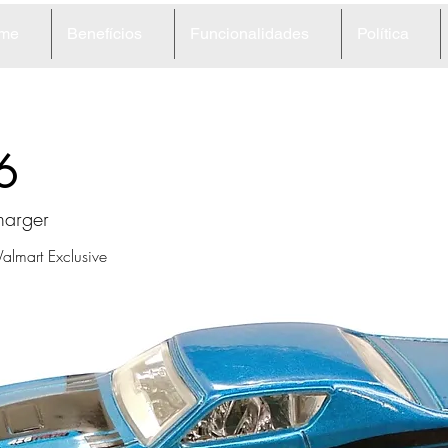
me
Benefícios
Funcionalidades
Política
6
harger
lmart Exclusive