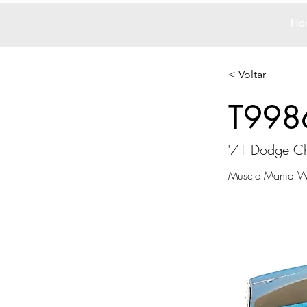
Ho
< Voltar
T998
'71 Dodge C
Muscle Mania Wa