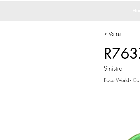
Ho
< Voltar
R763
Sinistra
Race World - Ca