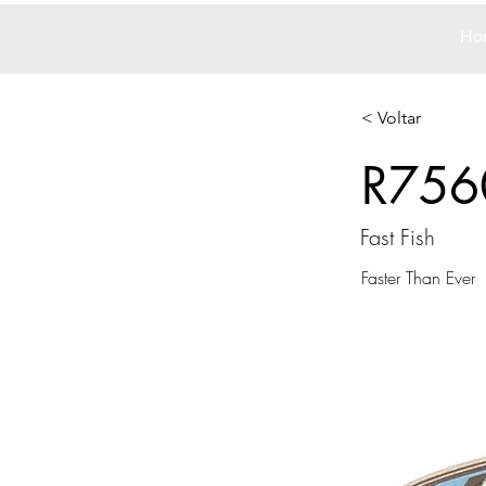
Ho
< Voltar
R756
Fast Fish
Faster Than Ever