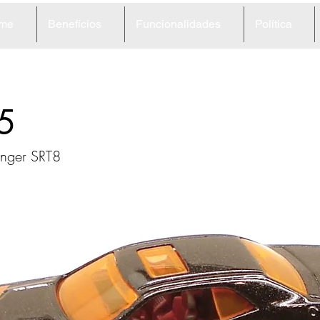
me
Benefícios
Funcionalidades
Política
5
nger SRT8