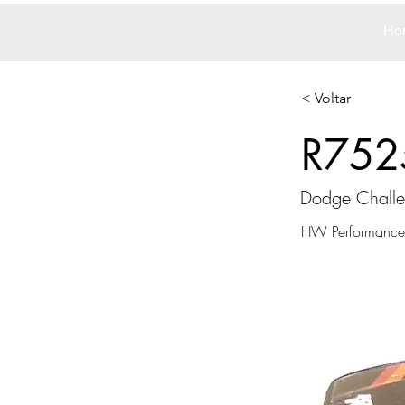
Ho
< Voltar
R752
Dodge Challe
HW Performance