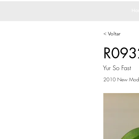
Ho
< Voltar
R093
Yur So Fast
2010 New Mode