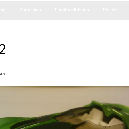
me
Benefícios
Funcionalidades
Política
2
ls