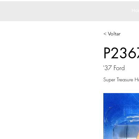
Ho
< Voltar
P236
'37 Ford
Super Treasure H