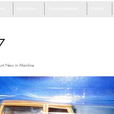
me
Benefícios
Funcionalidades
Política
7
unt New in Mainline