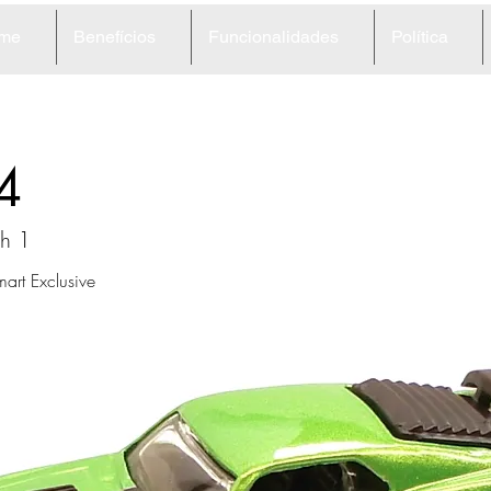
me
Benefícios
Funcionalidades
Política
4
h 1
art Exclusive