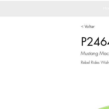
Ho
< Voltar
P246
Mustang Mac
Rebel Rides Walm