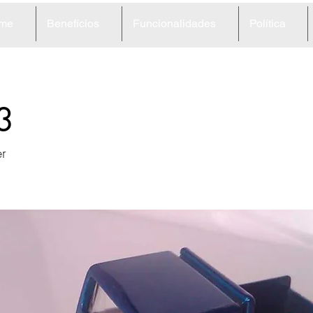
me
Benefícios
Funcionalidades
Política
3
er