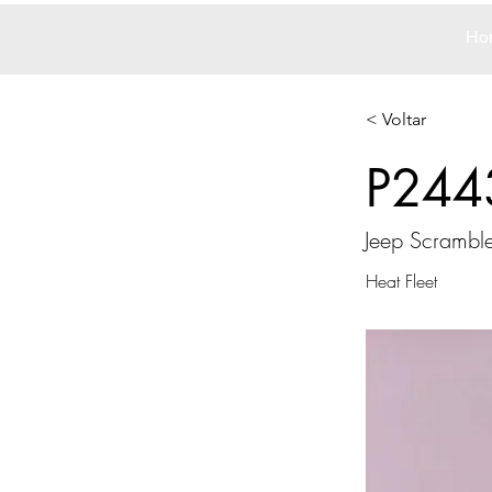
Ho
< Voltar
P244
Jeep Scrambl
Heat Fleet