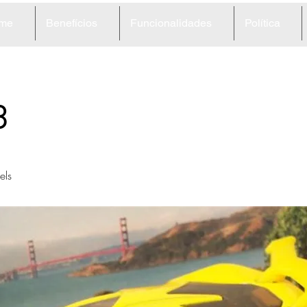
me
Benefícios
Funcionalidades
Política
3
ls