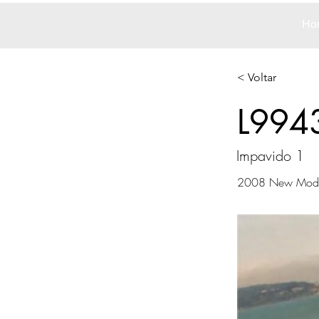
Ho
< Voltar
L994
Impavido 1
2008 New Mode