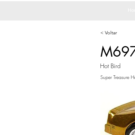
Ho
< Voltar
M69
Hot Bird
Super Treasure H