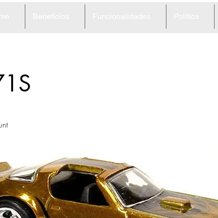
me
Benefícios
Funcionalidades
Política
71S
unt