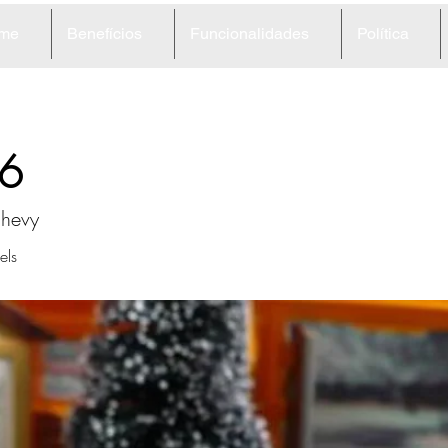
me
Benefícios
Funcionalidades
Política
6
Chevy
ls