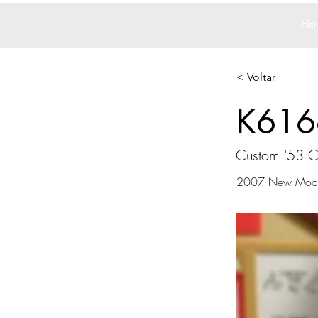
Ho
< Voltar
K616
Custom '53 
2007 New Mode