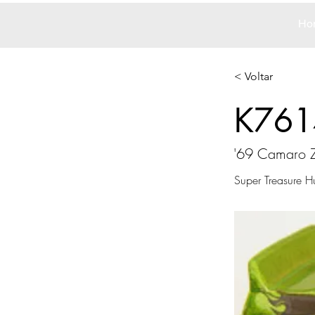
Ho
< Voltar
K761
'69 Camaro 
Super Treasure H