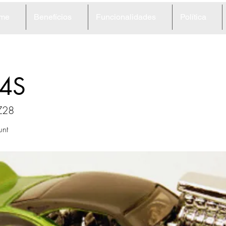
me
Benefícios
Funcionalidades
Política
4S
Z28
unt