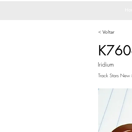
Ho
< Voltar
K760
Iridium
Track Stars New 