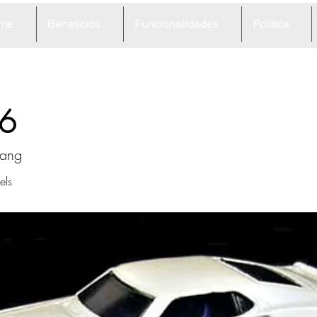
me
Benefícios
Funcionalidades
Política
6
tang
ls