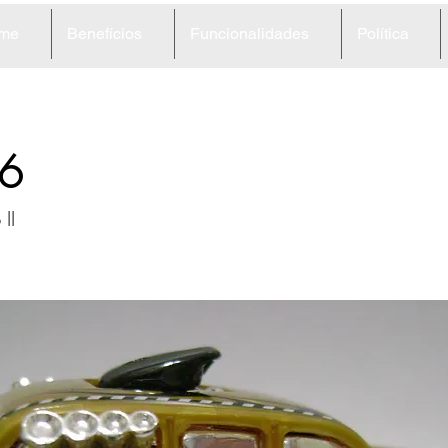
me
Benefícios
Funcionalidades
Política
6
II