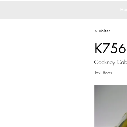
Ho
< Voltar
K756
Cockney Cab 
Taxi Rods