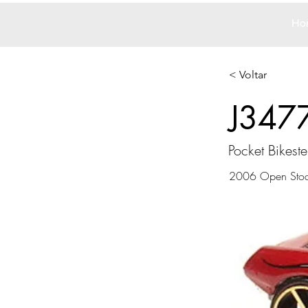
Ho
< Voltar
J347
Pocket Bikeste
2006 Open Sto