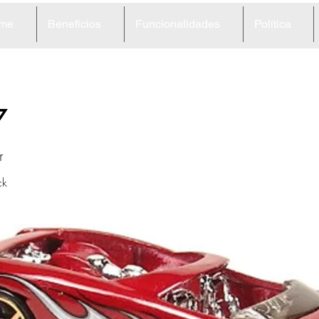
me
Benefícios
Funcionalidades
Política
7
r
ck