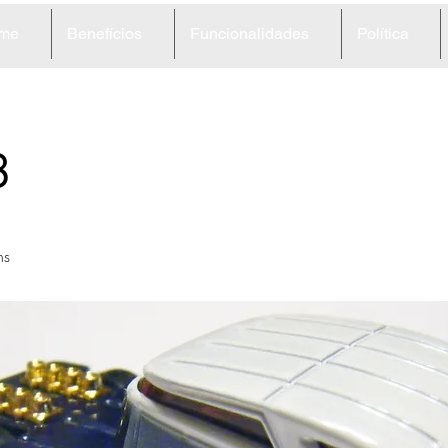
me
Benefícios
Funcionalidades
Política
8
ns