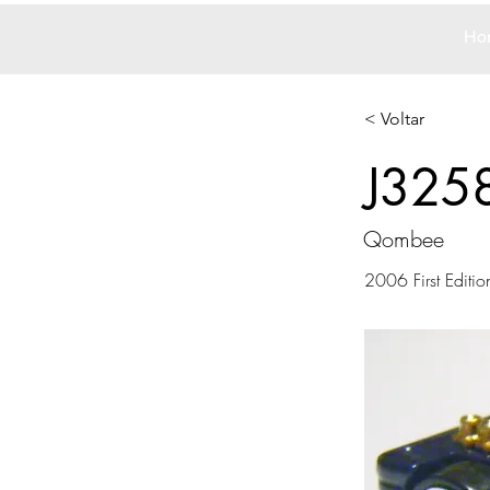
Ho
< Voltar
J325
Qombee
2006 First Editio