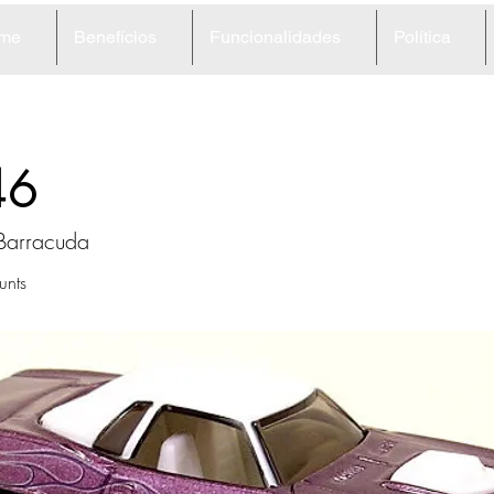
me
Benefícios
Funcionalidades
Política
46
 Barracuda
unts