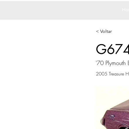
Ho
< Voltar
G67
'70 Plymouth
2005 Treasure H