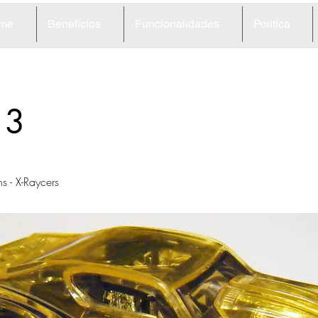
me
Benefícios
Funcionalidades
Política
13
s - X-Raycers