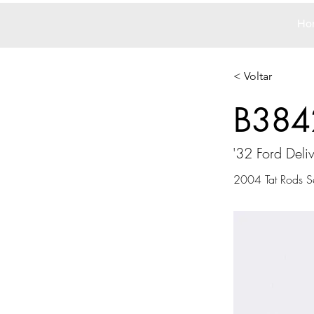
Ho
< Voltar
B384
'32 Ford Deli
2004 Tat Rods Se