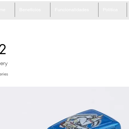
me
Benefícios
Funcionalidades
Política
2
very
ries