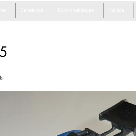
me
Benefícios
Funcionalidades
Política
5
ls