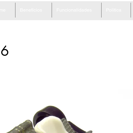
me
Benefícios
Funcionalidades
Política
66