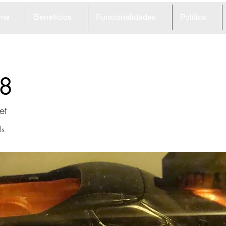
me
Benefícios
Funcionalidades
Política
8
et
ls