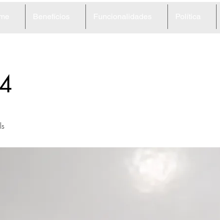
me
Benefícios
Funcionalidades
Política
4
ls