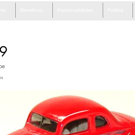
me
Benefícios
Funcionalidades
Política
9
pe
ns