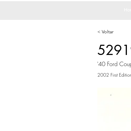
Ho
< Voltar
5291
'40 Ford Cou
2002 First Editio